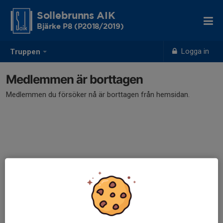
Sollebrunns AIK
Bjärke P8 (P2018/2019)
Logga in
Truppen
Medlemmen är borttagen
Medlemmen du försöker nå är borttagen från hemsidan.