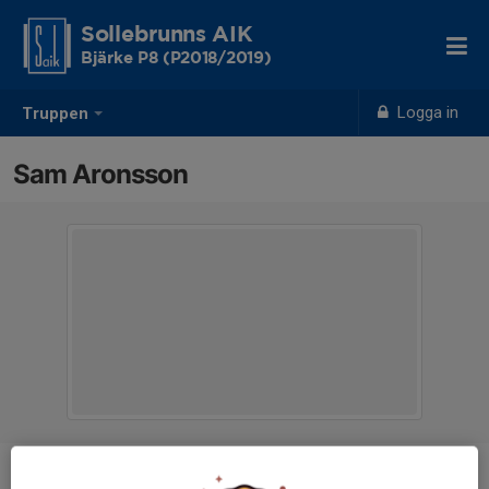
Sollebrunns AIK
Bjärke P8 (P2018/2019)
Logga in
Truppen
Sam Aronsson
Ålder
8 år