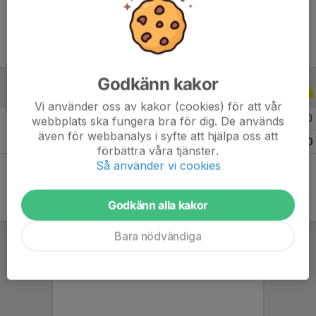
Godkänn kakor
ALLA SERIER
ALLA ÅR
Vi använder oss av kakor (cookies) för att vår
2025
2
0
0
0
webbplats ska fungera bra för dig. De används
även för webbanalys i syfte att hjälpa oss att
Totalt
2
0
0
0
förbättra våra tjänster.
Så använder vi cookies
Godkänn alla kakor
Bara nödvändiga