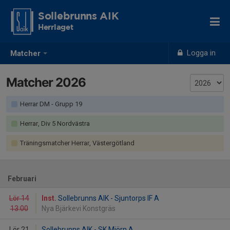
Sollebrunns AIK
Herrlaget
Logga in
Matcher
Matcher 2026
Herrar DM - Grupp 19
Herrar, Div 5 Nordvästra
Träningsmatcher Herrar, Västergötland
Februari
Lör 14
Inst.
Sollebrunns AIK - Sjuntorps IF A
13:00
Nya Bjärkevi Konstgräs
Lör 21
Sollebrunns AIK - SK Mjörn A