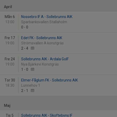
April
Mån 6
Nossebro IF A - Sollebrunns AIK
13:00
Sparbanksvallen Stallaholm
0
-
0
Fre 17
Edet FK - Sollebrunns AIK
19:00
Strömsvallen A konstgräs
2
-
4
Fre 24
Sollebrunns AIK - Ardala GoIF
19:00
Nya Bjärkevi Konstgräs
1
-
0
Tor 30
Elmer-Fåglum FK - Sollebrunns AIK
18:30
Lunnehov 1
2
-
1
Maj
Tis 5
Sollebrunns AIK - Skoftebyns IF