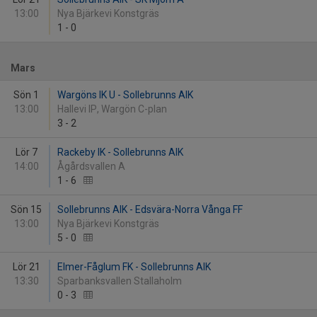
13:00
Nya Bjärkevi Konstgräs
1
-
0
Mars
Sön 1
Wargöns IK U - Sollebrunns AIK
13:00
Hallevi IP, Wargön C-plan
3
-
2
Lör 7
Rackeby IK - Sollebrunns AIK
14:00
Ågårdsvallen A
1
-
6
Sön 15
Sollebrunns AIK - Edsvära-Norra Vånga FF
13:00
Nya Bjärkevi Konstgräs
5
-
0
Lör 21
Elmer-Fåglum FK - Sollebrunns AIK
13:30
Sparbanksvallen Stallaholm
0
-
3