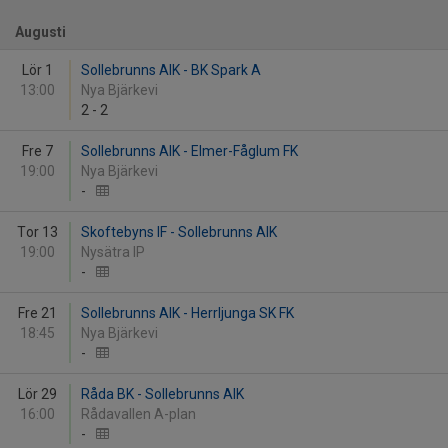
Augusti
Lör 1
Sollebrunns AIK - BK Spark A
13:00
Nya Bjärkevi
2
-
2
Fre 7
Sollebrunns AIK - Elmer-Fåglum FK
19:00
Nya Bjärkevi
-
Tor 13
Skoftebyns IF - Sollebrunns AIK
19:00
Nysätra IP
-
Fre 21
Sollebrunns AIK - Herrljunga SK FK
18:45
Nya Bjärkevi
-
Lör 29
Råda BK - Sollebrunns AIK
16:00
Rådavallen A-plan
-