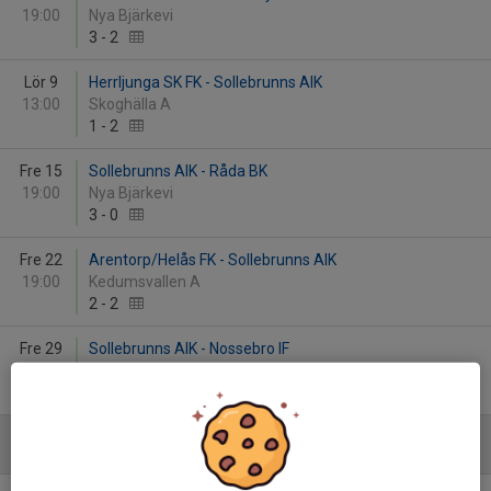
19:00
Nya Bjärkevi
3
-
2
Lör 9
Herrljunga SK FK - Sollebrunns AIK
13:00
Skoghälla A
1
-
2
Fre 15
Sollebrunns AIK - Råda BK
19:00
Nya Bjärkevi
3
-
0
Fre 22
Arentorp/Helås FK - Sollebrunns AIK
19:00
Kedumsvallen A
2
-
2
Fre 29
Sollebrunns AIK - Nossebro IF
19:00
Nya Bjärkevi
4
-
4
Juni