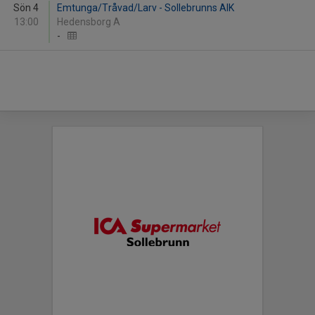
Sön 4
Emtunga/Tråvad/Larv - Sollebrunns AIK
13:00
Hedensborg A
-