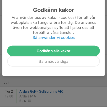
Tor 4
Sollebrunns AIK - Göta BK
19:00
Nya Bjärkevi
Godkänn kakor
3
-
3
Vi använder oss av kakor (cookies) för att vår
Fre 12
IFK Trollhättan - Sollebrunns AIK
webbplats ska fungera bra för dig. De används
19:00
Kamratgårdens IP A-plan
även för webbanalys i syfte att hjälpa oss att
4
-
3
förbättra våra tjänster.
Så använder vi cookies
Mån 22
Sollebrunns AIK - Emtunga/Tråvad/Larv
19:00
Nya Bjärkevi
0
-
0
Godkänn alla kakor
Lör 27
Sollebrunns AIK - Edet FK
Bara nödvändiga
13:00
Nya Bjärkevi
3
-
0
Juli
Tor 2
Ardala GoIF - Sollebrunns AIK
19:00
Ardala IP A
5
-
4