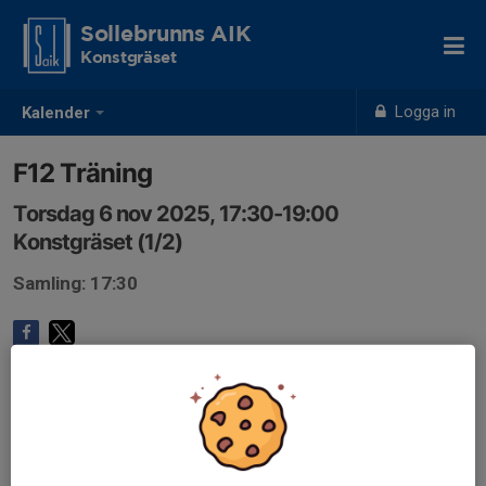
Sollebrunns AIK
Konstgräset
Logga in
Kalender
F12 Träning
Torsdag 6 nov 2025, 17:30-19:00
Konstgräset (1/2)
Samling: 17:30