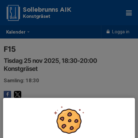
Sollebrunns AIK
Konstgräset
Logga in
Kalender
F15
Tisdag 25 nov 2025, 18:30-20:00
Konstgräset
Samling: 18:30