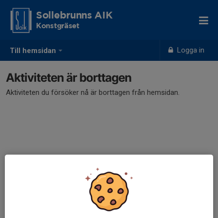
Sollebrunns AIK
Konstgräset
Logga in
Till hemsidan
Aktiviteten är borttagen
Aktiviteten du försöker nå är borttagen från hemsidan.