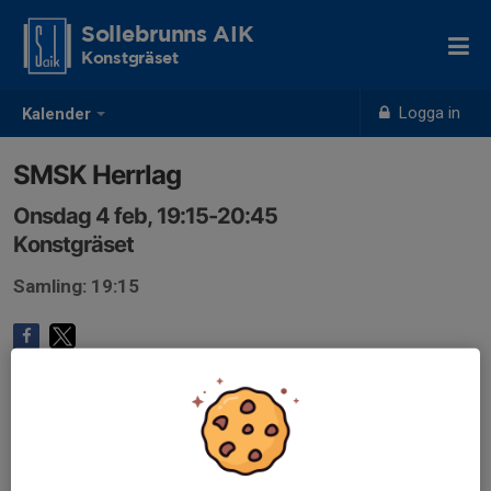
Sollebrunns AIK
Konstgräset
Logga in
Kalender
SMSK Herrlag
Onsdag 4 feb, 19:15-20:45
Konstgräset
Samling: 19:15