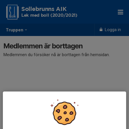
Sollebrunns AIK
Lek med boll (2020/2021)
Logga in
Truppen
Medlemmen är borttagen
Medlemmen du försöker nå är borttagen från hemsidan.