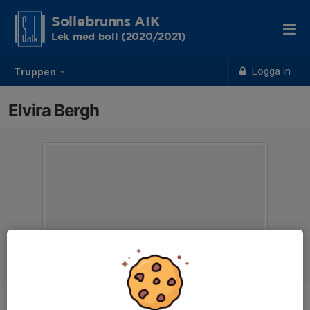
Sollebrunns AIK
Lek med boll (2020/2021)
Logga in
Truppen
Elvira Bergh
Position
-