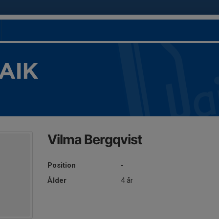
 AIK
Vilma Bergqvist
Position
-
Ålder
4 år