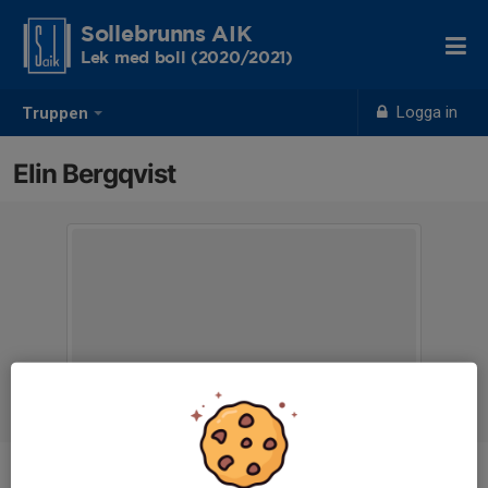
Sollebrunns AIK
Lek med boll (2020/2021)
Logga in
Truppen
Elin Bergqvist
Titel
Ledare