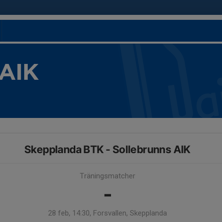
 AIK
Skepplanda BTK - Sollebrunns AIK
Träningsmatcher
-
28 feb, 14:30, Forsvallen, Skepplanda