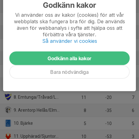
Godkänn kakor
1. Vänersborgs IF Röd
10
36
27
Vi använder oss av kakor (cookies) för att vår
2. Halvorstorp/Trollhättan Lila
11
35
27
webbplats ska fungera bra för dig. De används
även för webbanalys i syfte att hjälpa oss att
3. Levene/Skogslunds IF
9
60
24
förbättra våra tjänster.
Så använder vi cookies
4. IK Gauthiod
11
36
22
Godkänn alla kakor
5. Vårgårda IK
5
-1
9
6. Jung/Kvänum/Edsvära/N.Vånga (7:7)
Bara nödvändiga
10
-22
8
7. Nossebro IF
10
-26
8
8. Emtunga/Tråvad/Larv (7:7)
11
-20
7
9. Arentorp Helås/Elmer Fåglum
8
-35
6
10. Bjärke
5
-10
5
11. Upphärad/Sjuntorp/Åsaka
10
-53
3