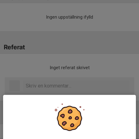
Ingen uppställning ifylld
Referat
Inget referat skrivet
Tabell
Flickor Div 5 Nossebro
M
+/-
P