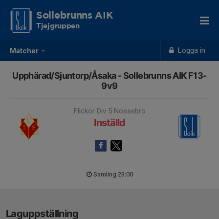
Sollebrunns AIK
Tjejgruppen
Logga in
Matcher
Upphärad/Sjuntorp/Åsaka - Sollebrunns AIK F13-
9v9
Flickor Div 5 Nossebro
Inställd
Samling 23:00
Laguppställning