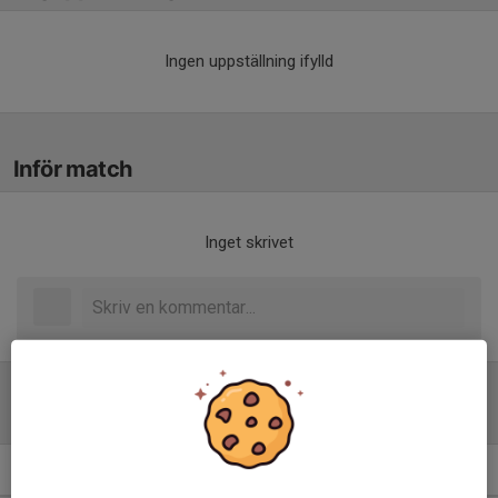
Ingen uppställning ifylld
Inför match
Inget skrivet
Tabell
Flickor Div 5 Nossebro
M
+/-
P