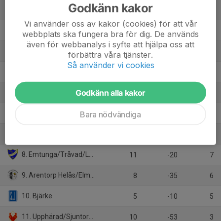
Godkänn kakor
1. Vänersborgs IF Röd
10
36
27
Vi använder oss av kakor (cookies) för att vår
2. Halvorstorp/Trollhättan Lila
11
35
27
webbplats ska fungera bra för dig. De används
även för webbanalys i syfte att hjälpa oss att
3. Levene/Skogslunds IF
9
60
24
förbättra våra tjänster.
Så använder vi cookies
4. IK Gauthiod
11
36
22
Godkänn alla kakor
5. Vårgårda IK
5
-1
9
6. Jung/Kvänum/Edsvära/N.Vånga (7:7)
Bara nödvändiga
10
-22
8
7. Nossebro IF
10
-26
8
8. Emtunga/Tråvad/Larv (7:7)
11
-20
7
9. Arentorp Helås/Elmer Fåglum
8
-35
6
10. Bjärke
5
-10
5
11. Upphärad/Sjuntorp/Åsaka
10
-53
3