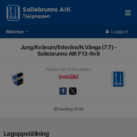
Sollebrunns AIK
Tjejgruppen
Logga in
Matcher
Jung/Kvänum/Edsvära/N.Vånga (7:7) -
Sollebrunns AIK F13-9v9
Flickor Div 5 Nossebro
Inställd
Samling 23:00
Laguppställning