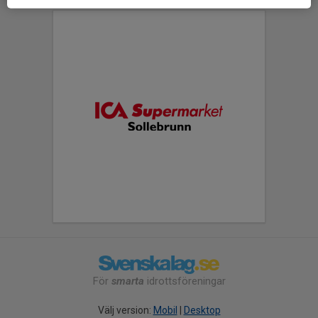
För
smarta
idrottsföreningar
Välj version:
Mobil
|
Desktop