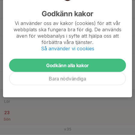
17
Godkänn kakor
Mån
Vi använder oss av kakor (cookies) för att vår
18
webbplats ska fungera bra för dig. De används
Tis
även för webbanalys i syfte att hjälpa oss att
19
förbättra våra tjänster.
Så använder vi cookies
Ons
20
Godkänn alla kakor
Tor
21
Bara nödvändiga
Fre
22
Lör
23
Sön
v.35