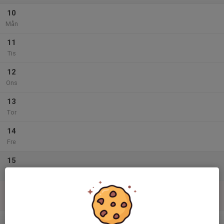
10
Mån
11
Tis
12
Ons
13
Tor
14
Fre
15
Lör
16
Sön
v.34