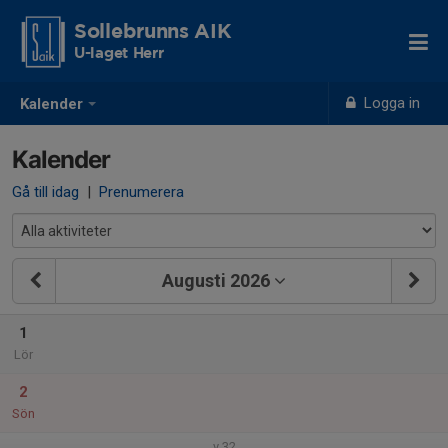
Sollebrunns AIK
U-laget Herr
Logga in
Kalender
Kalender
Gå till idag
|
Prenumerera
Augusti 2026
1
Lör
2
Sön
v.32