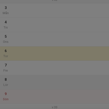
3
Mån
4
Tis
5
Ons
6
Tor
7
Fre
8
Lör
9
Sön
v.33