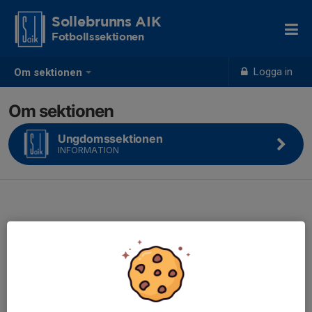
Sollebrunns AIK
Fotbollssektionen
Logga in
Om sektionen
Om sektionen
Ungdomssektionen
INFORMATION