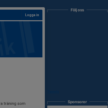
Följ oss
Logga in
Tweets
Sponsorer
bra träning som