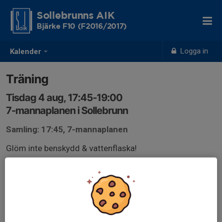
Sollebrunns AIK
Bjärke F10 (F2016/2017)
Logga in
Kalender
Träning
Tisdag 4 aug, 17:45-19:00
7-mannaplanen i Sollebrunn
Samling: 17:45, 7-mannaplanen
Glöm inte benskydd & vattenflaska!