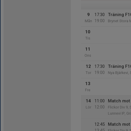
9
17:30
Träning F1
19:00
Mån
Brynet Stora 
10
Tis
11
Ons
12
17:30
Träning F1
19:00
Tor
Nya Bjärkevi,
13
Fre
14
11:00
Match mot 
12:00
Lör
Flickor Div 9,
Lunnevi IP, G
12:45
Match mot A
13:45
Flickor Div 9,