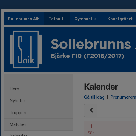
Sollebrunns AIK
Fotboll
Gymnastik
Konstgräset
Sollebrunns
Bjärke F10 (F2016/2017)
Kalender
Hem
Gå till idag
|
Prenumerer
Nyheter
Truppen
Matcher
1
Sön