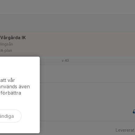
Vårgårda IK
Alingsås
UA-plan
v.40
att vår
 används även
 förbättra
ändiga
Levererat