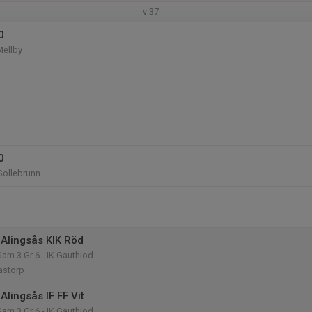
v.37
0
Mellby
0
 Sollebrunn
Alingsås KIK Röd
 Sam 3 Gr 6 - IK Gauthiod
rästorp
lingsås IF FF Vit
 Sam 3 Gr 6 - IK Gauthiod