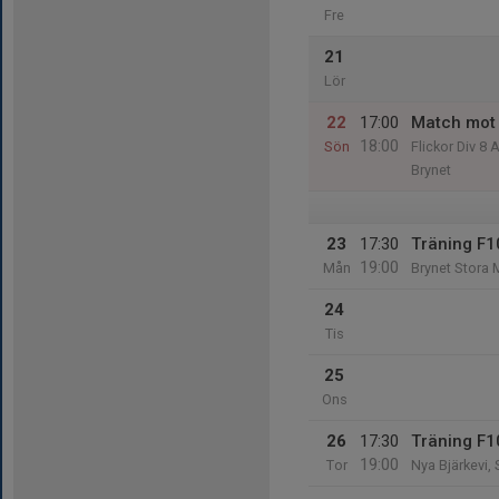
Fre
21
Lör
22
17:00
Match mot 
18:00
Sön
Flickor Div 8 
Brynet
23
17:30
Träning F1
19:00
Mån
Brynet Stora 
24
Tis
25
Ons
26
17:30
Träning F1
19:00
Tor
Nya Bjärkevi,