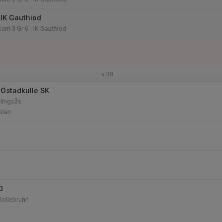
IK Gauthiod
 Sam 3 Gr 6 - IK Gauthiod
v.38
Östadkulle SK
Alingsås
plan
0
 Sollebrunn