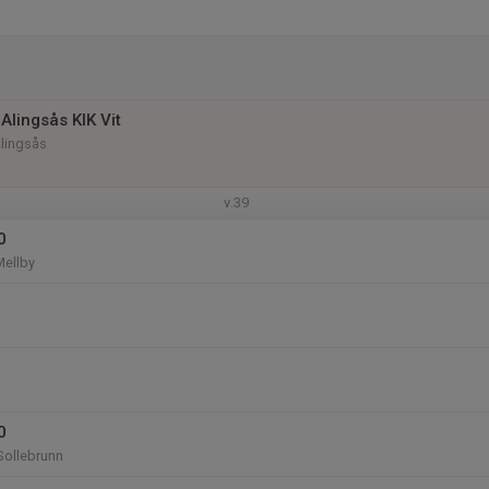
Alingsås KIK Vit
Alingsås
v.39
0
Mellby
0
 Sollebrunn