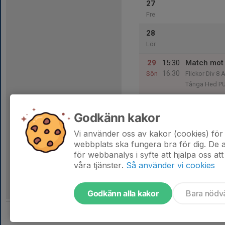
27
Fre
28
Lör
29
15:30
Match mot 
16:30
Sön
Flickor Div 8 
Tånga Hed P
Godkänn kakor
30
Mån
Vi använder oss av kakor (cookies) för 
webbplats ska fungera bra för dig. De
för webbanalys i syfte att hjälpa oss att
våra tjänster.
Så använder vi cookies
Godkänn alla kakor
Bara nödv
Tjäna pengar till laget