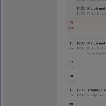
14:30
Match mot 
15:30
Flickor Div 9,
15
Sön
16
18:00
Match mot 
19:00
Mån
Flickor Div 8 
Lenavallen C-
17
Tis
18
Ons
19
17:30
Träning F1
19:00
Tor
Nya Bjärkevi,
20