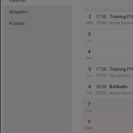
Kalender
Bildgalleri
2
17:30
Träning F1
19:00
Kontakt
Mån
Brynet Stora 
3
Tis
4
Ons
5
17:30
Träning F1
19:00
Tor
Nya Bjärkevi,
6
18:30
Bollkalle
20:00
Fre
Brynet Stora 
7
Lör
8
Sön