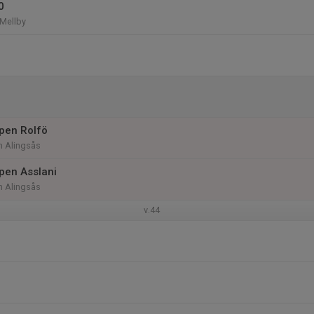
0
 Mellby
pen Rolfö
n Alingsås
pen Asslani
n Alingsås
v.44