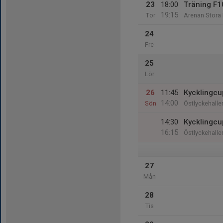
23
18:00
Träning F1
19:15
Tor
Arenan Stora
24
Fre
25
Lör
26
11:45
Kycklingcu
14:00
Sön
Östlyckehalle
14:30
Kycklingcu
16:15
Östlyckehalle
27
Mån
28
Tis