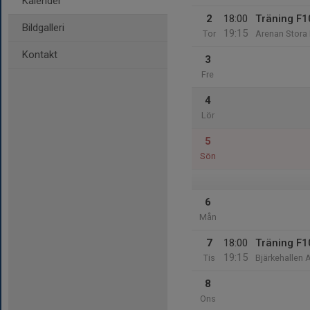
Kalender
2
18:00
Träning F1
Bildgalleri
19:15
Tor
Arenan Stora
Kontakt
3
Fre
4
Lör
5
Sön
6
Mån
7
18:00
Träning F1
19:15
Tis
Bjärkehallen A
8
Ons