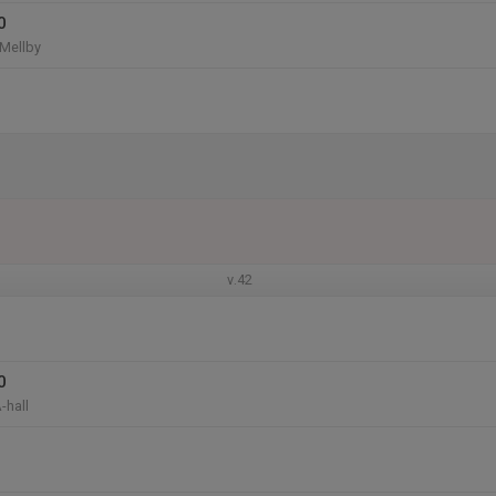
0
 Mellby
v.42
0
-hall