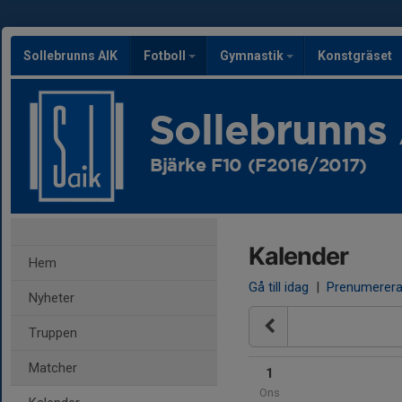
Sollebrunns AIK
Fotboll
Gymnastik
Konstgräset
Sollebrunns
Bjärke F10 (F2016/2017)
Kalender
Hem
Gå till idag
|
Prenumerer
Nyheter
Truppen
Matcher
1
Ons