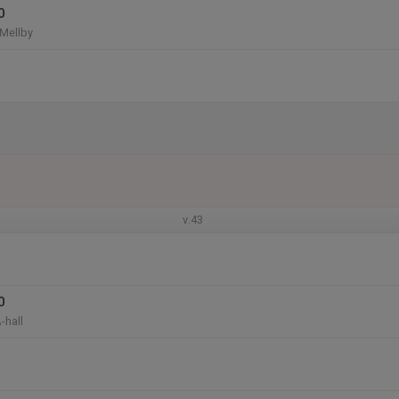
0
 Mellby
v.43
0
-hall