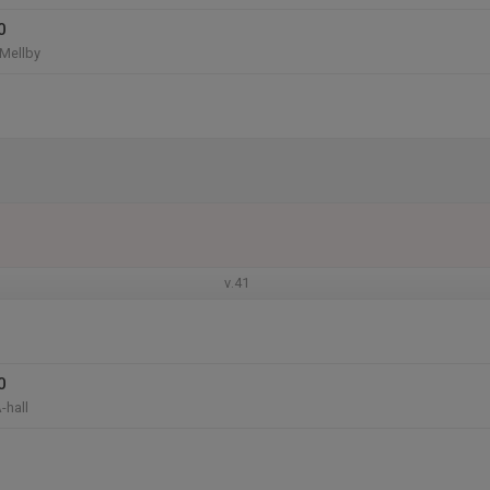
0
 Mellby
v.41
0
-hall