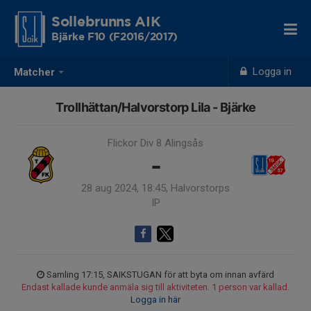
Sollebrunns AIK
Bjärke F10 (F2016/2017)
Logga in
Matcher
Trollhättan/Halvorstorp Lila - Bjärke
Flickor Div 8 Alingsås
-
28 aug 2024, 18:45, Halvorstorps
IP
Samling 17:15, SAIKSTUGAN för att byta om innan avfärd
Endast kallade kunde anmäla sig till aktiviteten. 1 person var kallad.
Logga in här