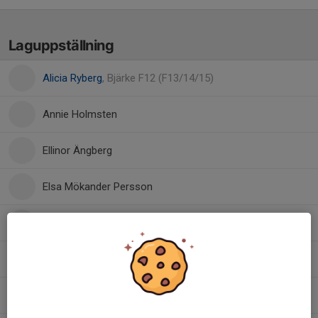
Laguppställning
Alicia Ryberg
, Bjärke F12 (F13/14/15)
Annie Holmsten
Ellinor Ängberg
Elsa Mökander Persson
Julia Andersson
Julia Lennstrand
Olivia Ryberg