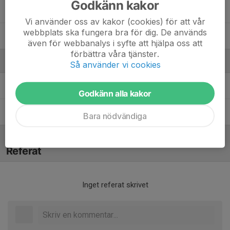
Godkänn kakor
Siri Nylén
Vi använder oss av kakor (cookies) för att vår
webbplats ska fungera bra för dig. De används
Zelda Lilja
även för webbanalys i syfte att hjälpa oss att
förbättra våra tjänster.
Ledare
Så använder vi cookies
Maria Rudebo
Tränare
Godkänn alla kakor
Richard Nylén
Lagledare
Bara nödvändiga
Referat
Inget referat skrivet