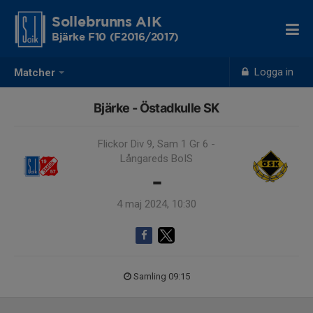
Sollebrunns AIK
Bjärke F10 (F2016/2017)
Logga in
Matcher
Bjärke - Östadkulle SK
Flickor Div 9, Sam 1 Gr 6 -
Långareds BoIS
-
4 maj 2024, 10:30
Samling 09:15