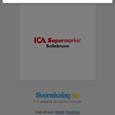
För
smarta
idrottsföreningar
Välj version:
Mobil
|
Desktop