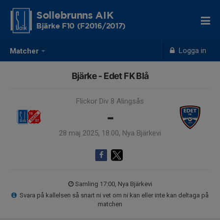
Sollebrunns AIK
Bjärke F10 (F2016/2017)
Logga in
Matcher
Bjärke - Edet FK Blå
Flickor Div 8 Alingsås
-
28 maj 2025, 18:00, Nya Bjärkevi
Samling 17:00, Nya Bjärkevi
Svara på kallelsen så snart ni vet om ni kan eller inte kan deltaga på
matchen