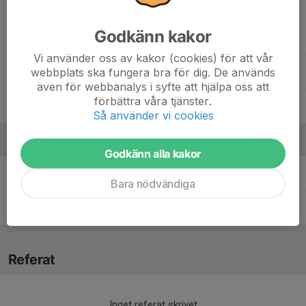
Saga Smedbo
Godkänn kakor
Tea Jacobsson
Vi använder oss av kakor (cookies) för att vår
webbplats ska fungera bra för dig. De används
Vera Johansson
även för webbanalys i syfte att hjälpa oss att
förbättra våra tjänster.
Wilma Dahle
Så använder vi cookies
Ledare
Godkänn alla kakor
Johan Mökander
Tränare
Bara nödvändiga
Kim Andersson
Tränare
Referat
Inget referat skrivet