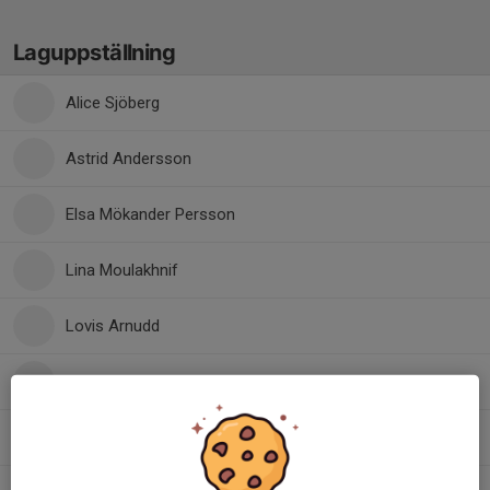
Laguppställning
Alice Sjöberg
Astrid Andersson
Elsa Mökander Persson
Lina Moulakhnif
Lovis Arnudd
Olivia Ryberg
Saga Lindberg