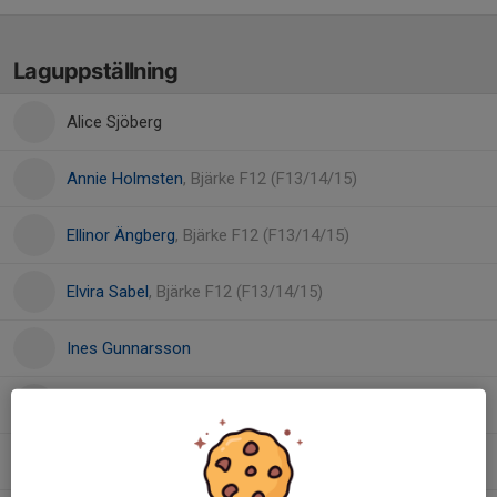
Laguppställning
Alice Sjöberg
Annie Holmsten
, Bjärke F12 (F13/14/15)
Ellinor Ängberg
, Bjärke F12 (F13/14/15)
Elvira Sabel
, Bjärke F12 (F13/14/15)
Ines Gunnarsson
Lina Moulakhnif
Milla Sköld