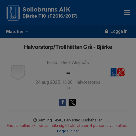
Sollebrunns AIK
Bjärke F10 (F2016/2017)
Logga in
Matcher
Halvorstorp/Trollhättan Grå - Bjärke
Flickor Div 8 Alingsås
-
24 aug 2025, 16:00, Halvorstorps
IP
Samling 14:40, Parkering Bjärkehallen
Endast kallade kunde anmäla sig till aktiviteten. 4 personer var kallade.
Logga in här