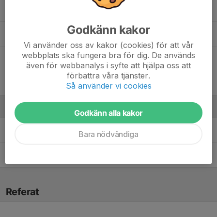
Noomi Petersson
Godkänn kakor
Olivia Ryberg
Vi använder oss av kakor (cookies) för att vår
webbplats ska fungera bra för dig. De används
Saga Smedbo
även för webbanalys i syfte att hjälpa oss att
förbättra våra tjänster.
Wilma Dahle
Så använder vi cookies
Ledare
Godkänn alla kakor
Daniel Sköld
Tränare
Bara nödvändiga
Kim Andersson
Tränare
Referat