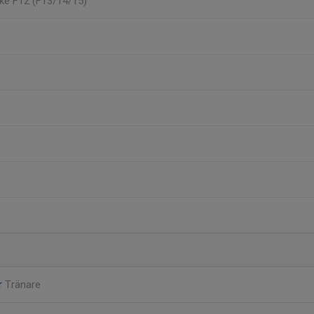
rke F12 (F13/14/15)
r
Tränare