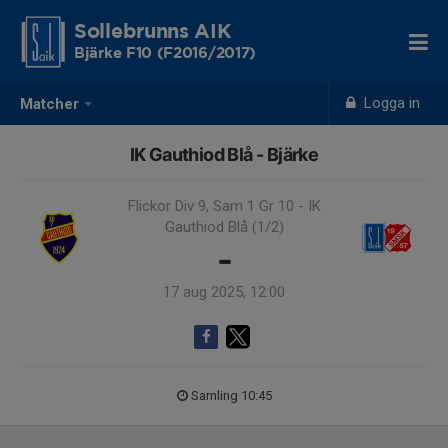
Sollebrunns AIK
Bjärke F10 (F2016/2017)
Logga in
Matcher
IK Gauthiod Blå - Bjärke
Flickor Div 9, Sam 1 Gr 10 - IK
Gauthiod Blå (1/2)
-
17 aug 2025, 12:00
Samling 10:45