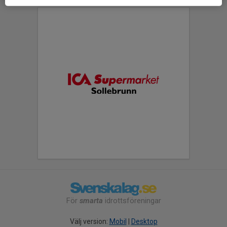
För
smarta
idrottsföreningar
Välj version:
Mobil
|
Desktop