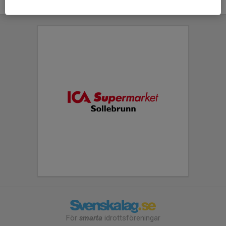
För
smarta
idrottsföreningar