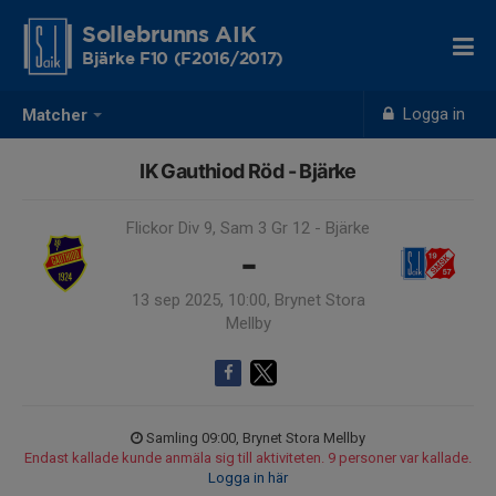
Sollebrunns AIK
Bjärke F10 (F2016/2017)
Logga in
Matcher
IK Gauthiod Röd - Bjärke
Flickor Div 9, Sam 3 Gr 12 - Bjärke
-
13 sep 2025, 10:00, Brynet Stora
Mellby
Samling 09:00, Brynet Stora Mellby
Endast kallade kunde anmäla sig till aktiviteten. 9 personer var kallade.
Logga in här