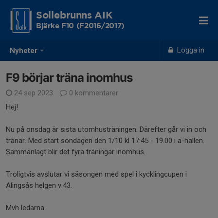
Sollebrunns AIK
Bjärke F10 (F2016/2017)
Logga in
Nyheter
F9 börjar träna inomhus
24 sep 2023
0 kommentarer
Hej!
Nu på onsdag är sista utomhusträningen. Därefter går vi in och
tränar. Med start söndagen den 1/10 kl 17:45 - 19.00 i a-hallen.
Sammanlagt blir det fyra träningar inomhus.
Troligtvis avslutar vi säsongen med spel i kycklingcupen i
Alingsås helgen v.43.
Mvh ledarna