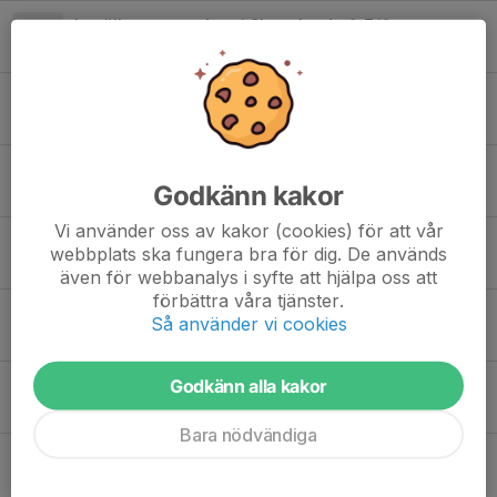
Inställt sammandrag i Skepplanda 6-7/6
18 maj, 12:05
0
Nya träningsytor
29 apr, 12:45
0
Tvätt- och kioskschema F10 2026
Godkänn kakor
27 apr, 10:48
0
Vi använder oss av kakor (cookies) för att vår
Vecka 18
webbplats ska fungera bra för dig. De används
26 apr, 21:03
0
även för webbanalys i syfte att hjälpa oss att
förbättra våra tjänster.
F10 börjar med två träningar i veckan
Så använder vi cookies
7 apr, 12:23
0
Godkänn alla kakor
F10 information om hösten
27 sep 2025
0
Bara nödvändiga
F10 börjar med träningar och matcher efter sommaren.
3 aug 2025
0