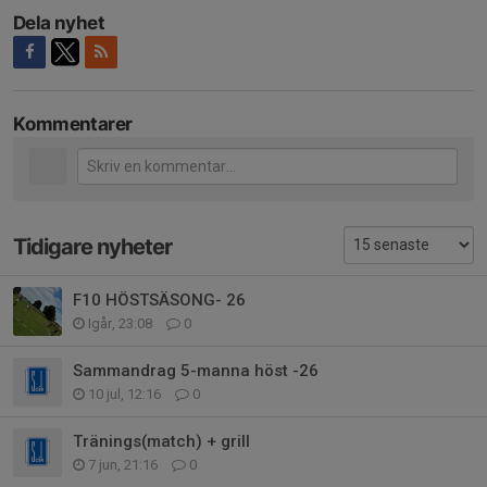
Dela nyhet
Kommentarer
Tidigare nyheter
F10 HÖSTSÄSONG- 26
Igår, 23:08
0
Sammandrag 5-manna höst -26
10 jul, 12:16
0
Tränings(match) + grill
7 jun, 21:16
0