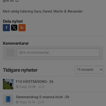
god tid. 😊
Med vänlig hälsning Sara, Daniel, Martin & Alexander
Dela nyhet
Kommentarer
Tidigare nyheter
F10 HÖSTSÄSONG- 26
5 aug, 23:08
0
Sammandrag 5-manna höst -26
10 jul, 12:16
0