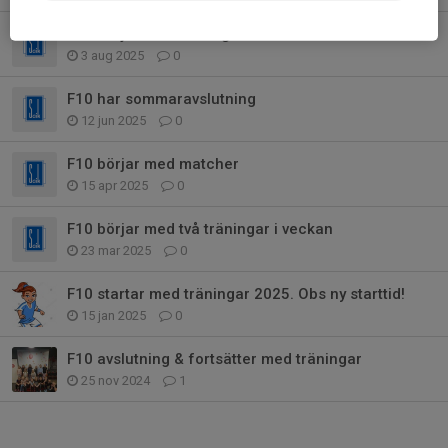
F10 börjar med träningar och matcher efter sommaren.
3 aug 2025
0
F10 har sommaravslutning
12 jun 2025
0
F10 börjar med matcher
15 apr 2025
0
F10 börjar med två träningar i veckan
23 mar 2025
0
F10 startar med träningar 2025. Obs ny starttid!
15 jan 2025
0
F10 avslutning & fortsätter med träningar
25 nov 2024
1