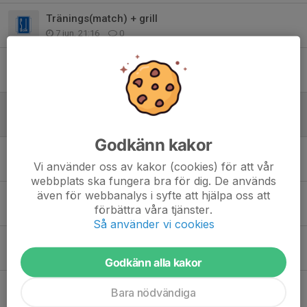
Tränings(match) + grill
7 jun, 21:16
0
Inställt sammandrag i Skepplanda 6-7/6
18 maj, 12:05
0
Nya träningsytor
29 apr, 12:45
0
Godkänn kakor
Tvätt- och kioskschema F10 2026
Vi använder oss av kakor (cookies) för att vår
27 apr, 10:48
0
webbplats ska fungera bra för dig. De används
även för webbanalys i syfte att hjälpa oss att
Vecka 18
förbättra våra tjänster.
26 apr, 21:03
0
Så använder vi cookies
F10 börjar med två träningar i veckan
7 apr, 12:23
0
Godkänn alla kakor
F10 information om hösten
Bara nödvändiga
27 sep 2025
0