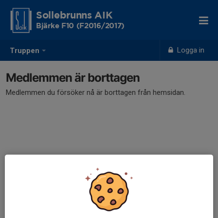
Sollebrunns AIK
Bjärke F10 (F2016/2017)
Logga in
Truppen
Medlemmen är borttagen
Medlemmen du försöker nå är borttagen från hemsidan.