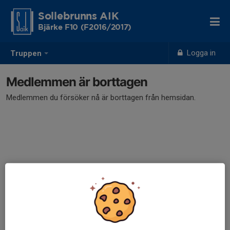
Sollebrunns AIK
Bjärke F10 (F2016/2017)
Logga in
Truppen
Medlemmen är borttagen
Medlemmen du försöker nå är borttagen från hemsidan.