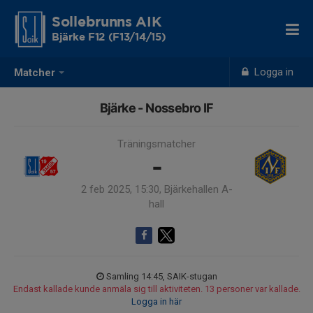
Sollebrunns AIK
Bjärke F12 (F13/14/15)
Logga in
Matcher
Bjärke - Nossebro IF
Träningsmatcher
-
2 feb 2025, 15:30, Bjärkehallen A-
hall
Samling 14:45, SAIK-stugan
Endast kallade kunde anmäla sig till aktiviteten. 13 personer var kallade.
Logga in här