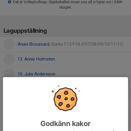
Det är Volleybollcup i Bjärkehallen innan oss så vi byter om i SAIK-
stugan.
Laguppställning
Anais Broussard
, Bjärke F13/F18 (F07/08/09/10/11/12)
13. Annie Holmsten
10. Julia Andersson
12. Louise Karlsson
Maria Malla
, Bjärke F13/F18 (F07/08/09/10/11/12)
Miranda Olsson
Godkänn kakor