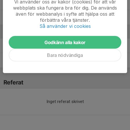
Vi använder oss av kakor (cookies) för att vår
14. Siri Nylén
webbplats ska fungera bra för dig. De används
även för webbanalys i syfte att hjälpa oss att
6. Zelda Lilja
förbättra våra tjänster.
Så använder vi cookies
Ledare
Godkänn alla kakor
Mattias Holmsten
Tränare
Bara nödvändiga
Toni Sundvall
Tränare
Referat
Inget referat skrivet