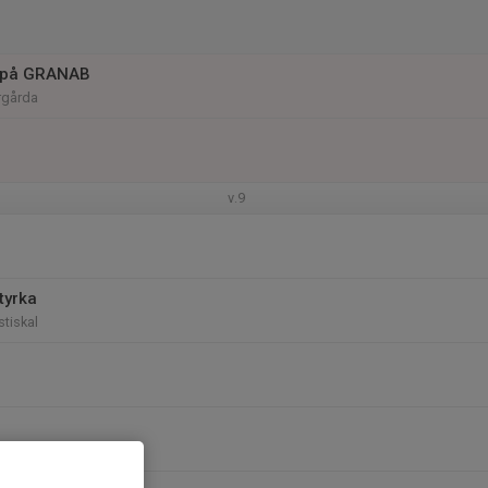
 på GRANAB
rgårda
v.9
tyrka
tiskal