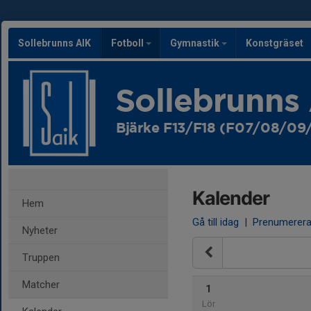
Sollebrunns AIK
Fotboll
Gymnastik
Konstgräset
Sollebrunns
Bjärke F13/F18 (F07/08/09/
Kalender
Hem
Gå till idag
|
Prenumerer
Nyheter
Truppen
Matcher
1
Lör