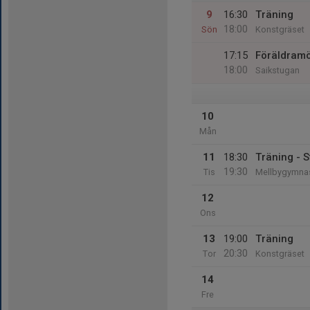
9
16:30
Träning
18:00
Sön
Konstgräset
17:15
Föräldram
18:00
Saikstugan
10
Mån
11
18:30
Träning - S
19:30
Tis
Mellbygymnas
12
Ons
13
19:00
Träning
20:30
Tor
Konstgräset
14
Fre