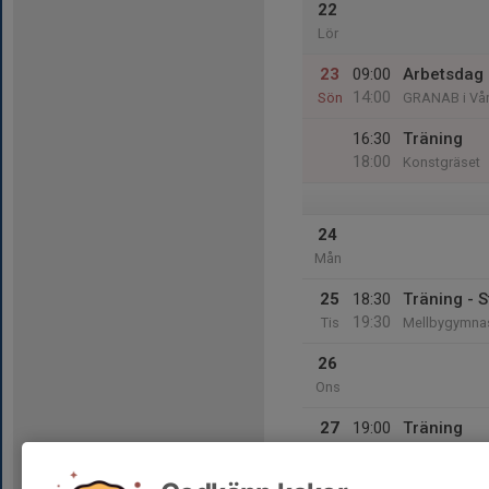
22
Lör
23
09:00
Arbetsdag
14:00
Sön
GRANAB i Vå
16:30
Träning
18:00
Konstgräset
24
Mån
25
18:30
Träning - S
19:30
Tis
Mellbygymnas
26
Ons
27
19:00
Träning
20:30
Tor
Konstgräset