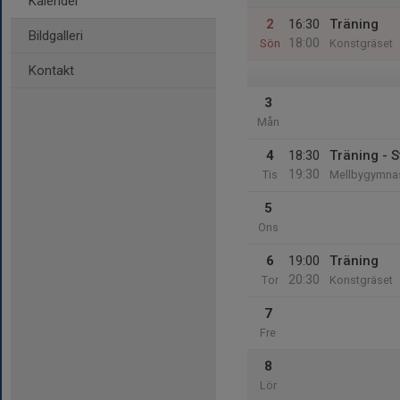
Kalender
2
16:30
Träning
Bildgalleri
18:00
Sön
Konstgräset
Kontakt
3
Mån
4
18:30
Träning - S
19:30
Tis
Mellbygymnas
5
Ons
6
19:00
Träning
20:30
Tor
Konstgräset
7
Fre
8
Lör