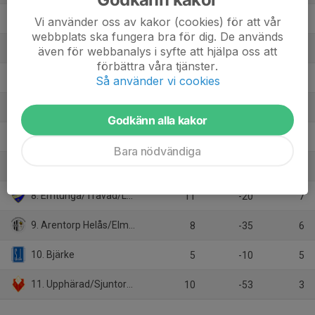
2. Halvorstorp/Trollhättan Lila
11
35
27
Vi använder oss av kakor (cookies) för att vår
webbplats ska fungera bra för dig. De används
3. Levene/Skogslunds IF
9
60
24
även för webbanalys i syfte att hjälpa oss att
förbättra våra tjänster.
4. IK Gauthiod
11
36
22
Så använder vi cookies
5. Vårgårda IK
5
-1
9
Godkänn alla kakor
6. Jung/Kvänum/Edsvära/N.Vånga (7:7)
10
-22
8
Bara nödvändiga
7. Nossebro IF
10
-26
8
8. Emtunga/Tråvad/Larv (7:7)
11
-20
7
9. Arentorp Helås/Elmer Fåglum
8
-35
6
10. Bjärke
5
-10
5
11. Upphärad/Sjuntorp/Åsaka
10
-53
3