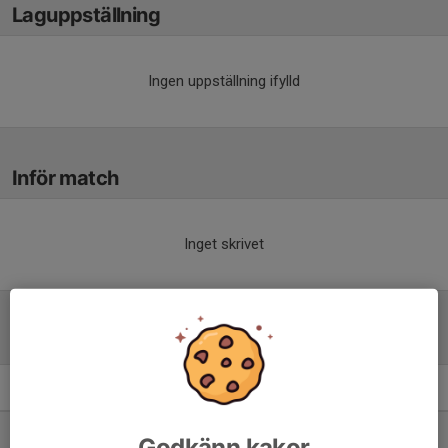
Laguppställning
Ingen uppställning ifylld
Inför match
Inget skrivet
Tabell
Flickor Div 5 Nossebro
M
+/-
P
1. Vänersborgs IF Röd
10
36
27
Godkänn kakor