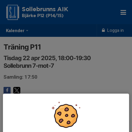
Sollebrunns AIK
Bjärke P12 (P14/15)
Logga in
Kalender
Träning P11
Tisdag 22 apr 2025, 18:00-19:30
Sollebrunn 7-mot-7
Samling: 17:50