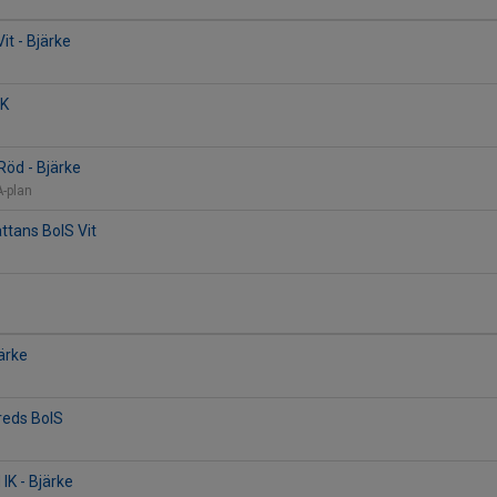
it - Bjärke
BK
öd - Bjärke
A-plan
ättans BoIS Vit
järke
reds BoIS
IK - Bjärke