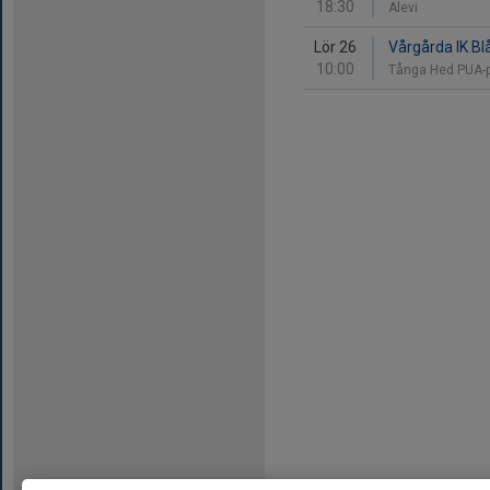
18:30
Alevi
Lör 26
Vårgårda IK Blå
10:00
Tånga Hed PUA-