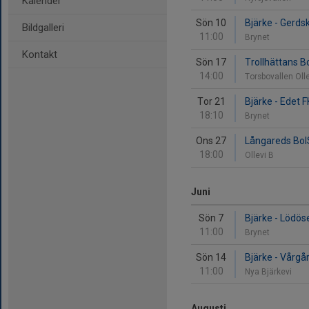
Kalender
Sön 10
Bjärke - Gerds
Bildgalleri
11:00
Brynet
Kontakt
Sön 17
Trollhättans Bo
14:00
Torsbovallen Oll
Tor 21
Bjärke - Edet F
18:10
Brynet
Ons 27
Långareds BoIS
18:00
Ollevi B
Juni
Sön 7
Bjärke - Lödös
11:00
Brynet
Sön 14
Bjärke - Vårgår
11:00
Nya Bjärkevi
Augusti