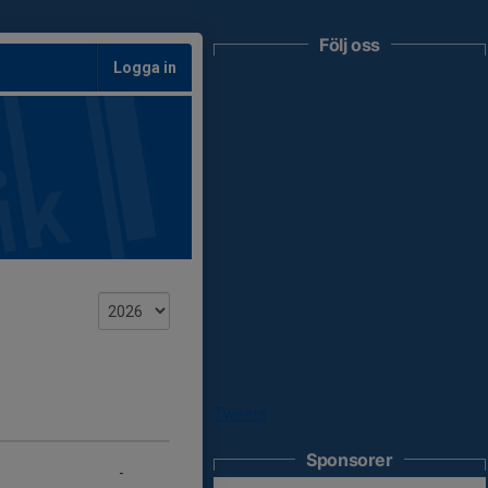
Följ oss
Logga in
Tweets
Sponsorer
-