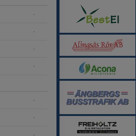
-
-
-
-
-
-
-