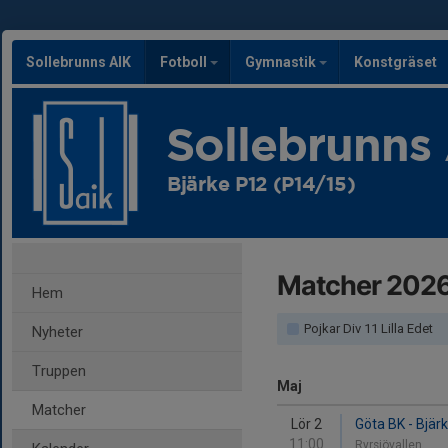
Sollebrunns AIK
Fotboll
Gymnastik
Konstgräset
Sollebrunns
Bjärke P12 (P14/15)
Matcher 202
Hem
Pojkar Div 11 Lilla Edet
Nyheter
Truppen
Maj
Matcher
Lör 2
Göta BK - Bjär
11:00
Ryrsjövallen