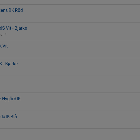
kens BK Röd
IS Vit - Bjärke
evi 2
K Vit
 - Bjärke
e Nygård IK
da IK Blå