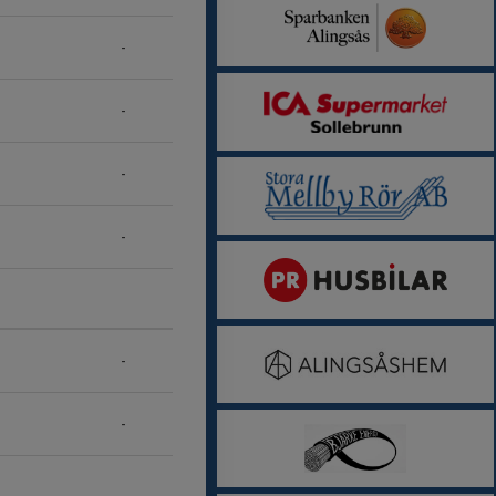
-
-
-
-
-
-