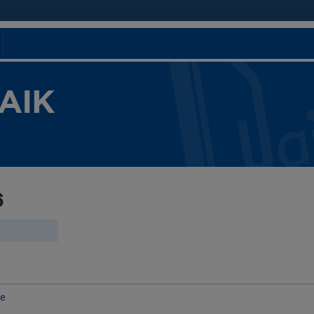
 AIK
6
ke