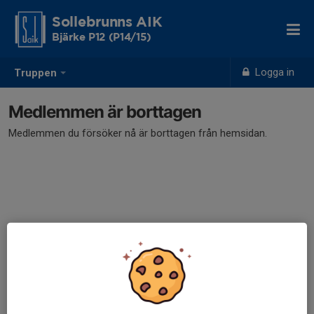
Sollebrunns AIK
Bjärke P12 (P14/15)
Logga in
Truppen
Medlemmen är borttagen
Medlemmen du försöker nå är borttagen från hemsidan.