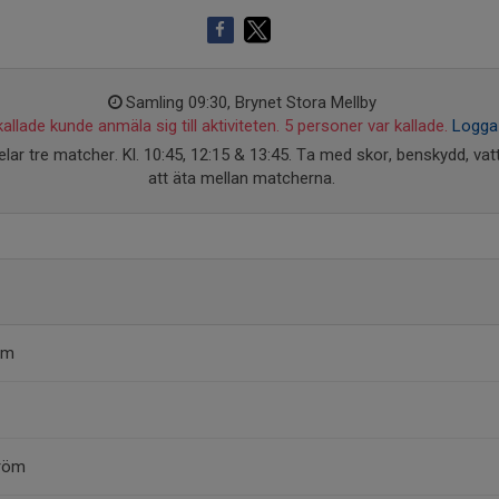
Samling 09:30, Brynet Stora Mellby
allade kunde anmäla sig till aktiviteten. 5 personer var kallade.
Logga 
ar tre matcher. Kl. 10:45, 12:15 & 13:45. Ta med skor, benskydd, va
att äta mellan matcherna.
öm
röm