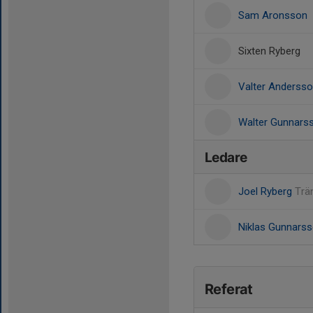
Sam Aronsson
Sixten Ryberg
Valter Anderss
Walter Gunnars
Ledare
Joel Ryberg
Trä
Niklas Gunnars
Referat