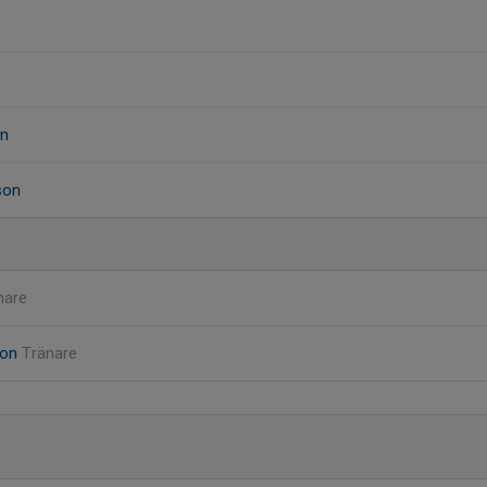
on
son
nare
son
Tränare