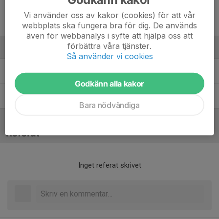
Vi använder oss av kakor (cookies) för att vår
Wilmer Mökander Persson
webbplats ska fungera bra för dig. De används
även för webbanalys i syfte att hjälpa oss att
förbättra våra tjänster.
Ledare
Så använder vi cookies
Johan Mökander
Tränare
Godkänn alla kakor
Niklas Gunnarsson
Tränare
Bara nödvändiga
Referat
Inget referat skrivet