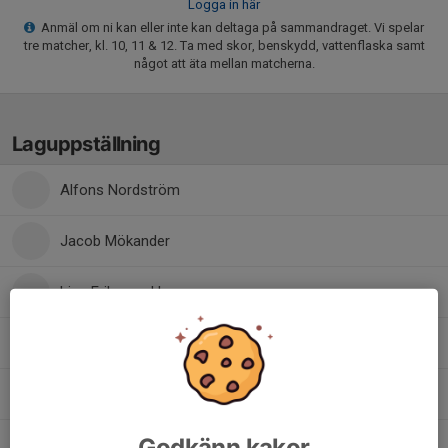
Logga in här
Anmäl om ni kan eller inte kan deltaga på sammandraget. Vi spelar
tre matcher, kl. 10, 11 & 12. Ta med skor, benskydd, vattenflaska samt
något att äta mellan matcherna.
Laguppställning
Alfons Nordström
Jacob Mökander
Lian Eriksson Hanzen
Melvin Samuelsson
Sam Aronsson
Godkänn kakor
Walter Gunnarsson