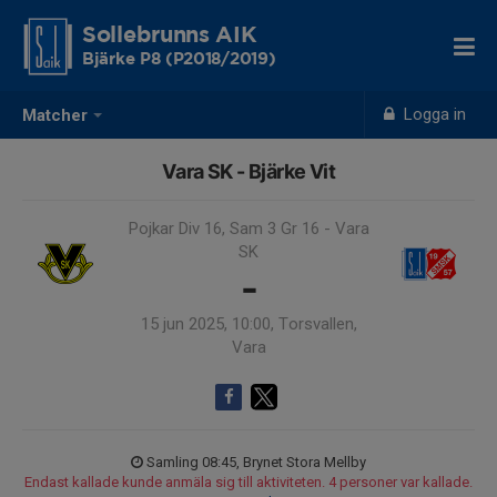
Sollebrunns AIK
Bjärke P8 (P2018/2019)
Logga in
Matcher
Vara SK - Bjärke Vit
Pojkar Div 16, Sam 3 Gr 16 - Vara
SK
-
15 jun 2025, 10:00, Torsvallen,
Vara
Samling 08:45, Brynet Stora Mellby
Endast kallade kunde anmäla sig till aktiviteten. 4 personer var kallade.