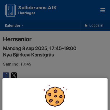
Sollebrunns AIK
Herrlaget
Logga in
Kalender
Herrsenior
Måndag 8 sep 2025, 17:45-19:00
Nya Bjärkevi Konstgräs
Samling: 17:45