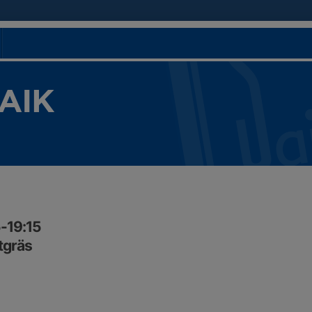
 AIK
5-19:15
tgräs