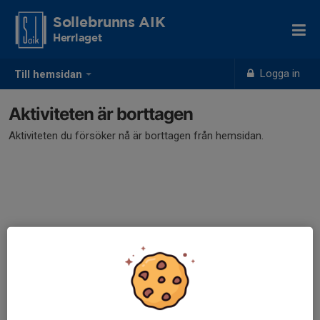
Sollebrunns AIK
Herrlaget
Logga in
Till hemsidan
Aktiviteten är borttagen
Aktiviteten du försöker nå är borttagen från hemsidan.