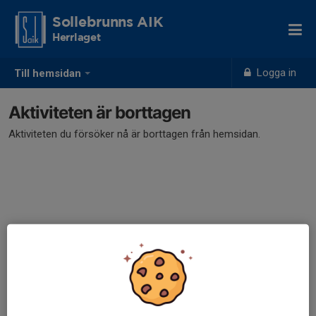
Sollebrunns AIK
Herrlaget
Logga in
Till hemsidan
Aktiviteten är borttagen
Aktiviteten du försöker nå är borttagen från hemsidan.