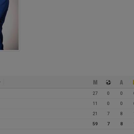
27
0
0
11
0
0
21
7
8
59
7
8