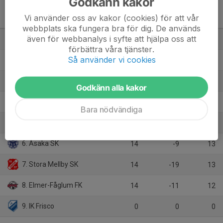
Godkänn kakor
Herrar, Utveckling B
Vi använder oss av kakor (cookies) för att vår
Vårgårda
M
+/-
P
webbplats ska fungera bra för dig. De används
även för webbanalys i syfte att hjälpa oss att
1. Herrljunga SK FK
14
40
35
förbättra våra tjänster.
Så använder vi cookies
2. Sollebrunns AIK
14
16
28
3. BK Spark
14
9
27
Godkänn alla kakor
4. Södra Härene IF
14
-13
19
Bara nödvändiga
5. Främmestads IK
14
-13
14
6. Åsaka SK
14
-9
13
7. Stora Mellby SK
14
-19
13
8. Elmer-Fåglum FK
14
-11
12
9. IK Frisco
0
0
0