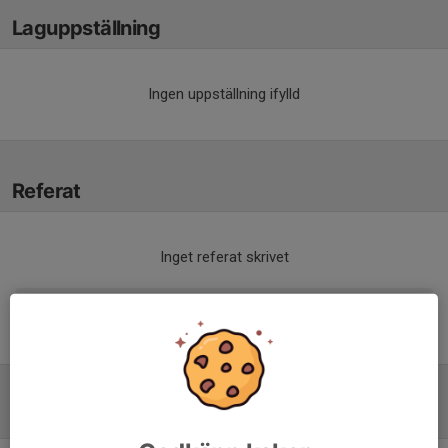
Laguppställning
Ingen uppställning ifylld
Referat
Inget referat skrivet
Tabell