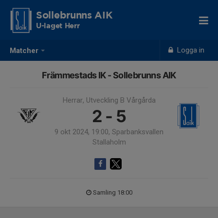
Sollebrunns AIK
U-laget Herr
Logga in
Matcher
Främmestads IK - Sollebrunns AIK
Herrar, Utveckling B Vårgårda
2 - 5
9 okt 2024, 19:00, Sparbanksvallen
Stallaholm
Samling 18:00