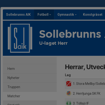
Sollebrunns AIK
Fotboll
Gymnastik
Konstgräset
Sollebrunns
U-laget Herr
Herrar, Utvec
Hem
Lag
Nyheter
1. Stora Mellby/Solle
Truppen
2. Herrljunga SK FK
Matcher
3. Töllsjö IF