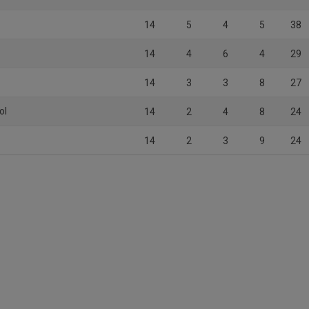
14
5
4
5
38
14
4
6
4
29
14
3
3
8
27
ol
14
2
4
8
24
14
2
3
9
24