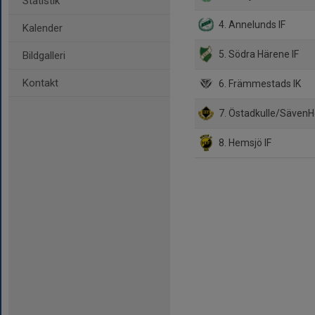
Statistik
4. Annelunds IF
Kalender
5. Södra Härene IF
Bildgalleri
Kontakt
6. Främmestads IK
7. Östadkulle/SävenH
8. Hemsjö IF