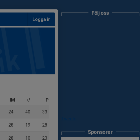
Följ oss
Logga in
IM
+/-
P
24
40
33
Tweets
28
19
28
Sponsorer
28
10
23