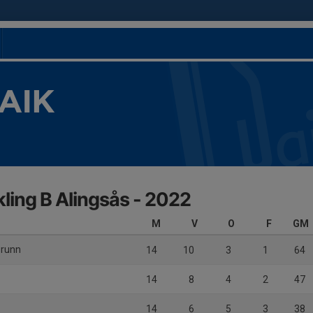
 AIK
kling B Alingsås - 2022
M
V
O
F
GM
brunn
14
10
3
1
64
14
8
4
2
47
14
6
5
3
38