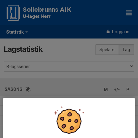
Sollebrunns AIK
U-laget Herr
Logga in
Statistik
Lagstatistik
Spelare
Lag
SÄSONG
M
+/-
P
Herrar, Utveckling B Vårgårda
15
64-41
28
2024
Herrar, Utveckling B Trollhättan
14
53-27
34
2023
Herrar, Utveckling B Alingsås
14
64-24
33
2022