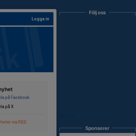
Följ oss
Logga in
nyhet
la på Facebook
la på X
Tweets
heter via RSS
Sponsorer