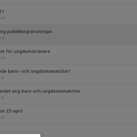
21
0
ing publikbegränsningar
0
am för ungdomstränare
0
nde barn- och ungdomsmatcher!
0
bundet ang barn och ungdomsmatcher
0
on 23 april
0