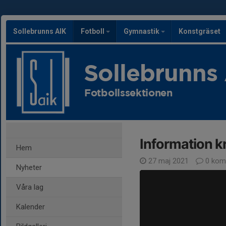
Sollebrunns AIK
Fotboll
Gymnastik
Konstgräset
Sollebrunns
Fotbollssektionen
Information k
Hem
27 maj 2021
0 kom
Nyheter
Våra lag
Kalender