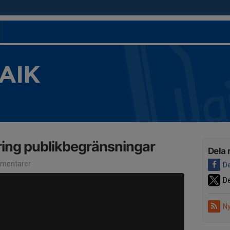
 AIK
ring publikbegränsningar
Dela 
mentarer
De
De
Ny