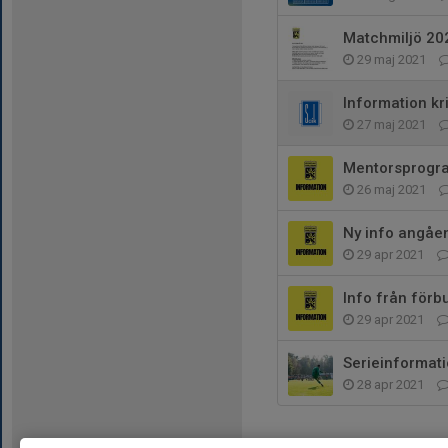
Matchmiljö 20
29 maj 2021
Information kr
27 maj 2021
Mentorsprogr
26 maj 2021
Ny info angåe
29 apr 2021
Info från för
29 apr 2021
Serieinformati
28 apr 2021