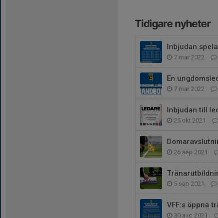
Tidigare nyheter
Inbjudan spela
7 mar 2022
En ungdomsle
7 mar 2022
Inbjudan till l
25 okt 2021
Domaravslutni
26 sep 2021
Tränarutbildni
5 sep 2021
VFF:s öppna tr
30 aug 2021