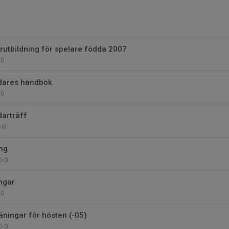
rutbildning för spelare födda 2007
0
dares handbok
0
edarträff
0
ng
0
ngar
0
äningar för hösten (-05)
0