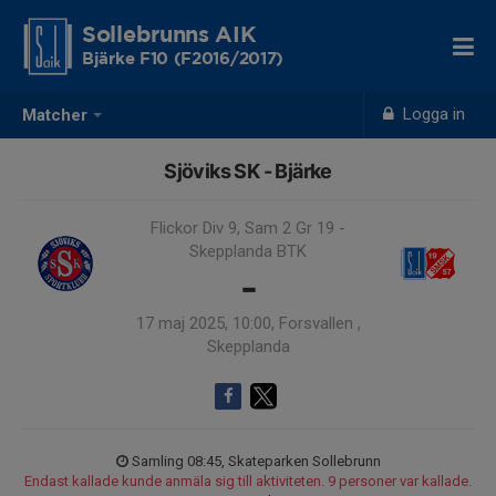
Sollebrunns AIK
Bjärke F10 (F2016/2017)
Logga in
Matcher
Sjöviks SK - Bjärke
Flickor Div 9, Sam 2 Gr 19 -
Skepplanda BTK
-
17 maj 2025, 10:00, Forsvallen ,
Skepplanda
Samling 08:45, Skateparken Sollebrunn
Endast kallade kunde anmäla sig till aktiviteten. 9 personer var kallade.