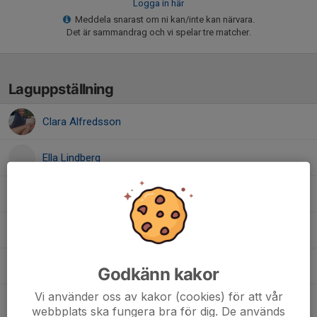
Logga in här
Meddela snarast om ni kan/inte kan närvara.
Det är sammandrag och vi spelar tre matcher.
Laguppställning
Clara Alfredsson
Ella Lindberg
Ines Gunnarsson
Liv Strandberg
Maja Lindberg
Godkänn kakor
Vi använder oss av kakor (cookies) för att vår
Milla Sköld
webbplats ska fungera bra för dig. De används